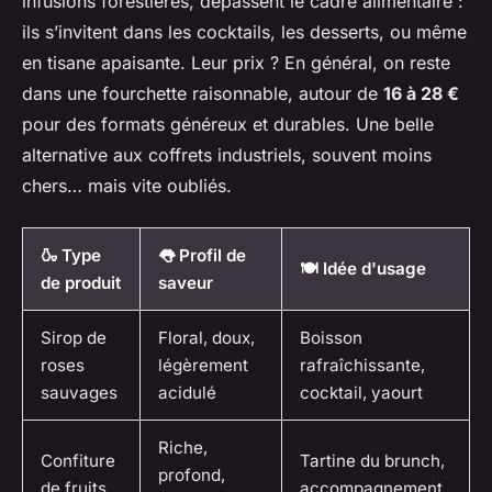
infusions forestières, dépassent le cadre alimentaire :
ils s’invitent dans les cocktails, les desserts, ou même
en tisane apaisante. Leur prix ? En général, on reste
dans une fourchette raisonnable, autour de
16 à 28 €
pour des formats généreux et durables. Une belle
alternative aux coffrets industriels, souvent moins
chers… mais vite oubliés.
🍶 Type
👅 Profil de
🍽️ Idée d'usage
de produit
saveur
Sirop de
Floral, doux,
Boisson
roses
légèrement
rafraîchissante,
sauvages
acidulé
cocktail, yaourt
Riche,
Confiture
Tartine du brunch,
profond,
de fruits
accompagnement