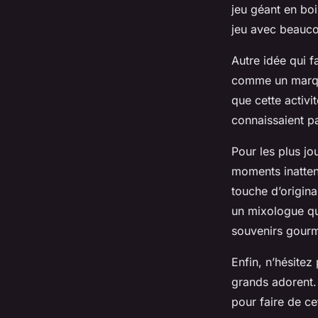
jeu géant en boi
jeu avec beauco
Autre idée qui f
comme un marque
que cette activi
connaissaient pa
Pour les plus jo
moments inatten
touche d’origina
un mixologue qui
souvenirs gour
Enfin, n’hésitez
grands adorent. 
pour faire de c