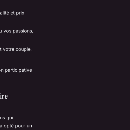
lité et prix
ou vos passions,
t votre couple,
on participative
ire
ns qui
 a opté pour un