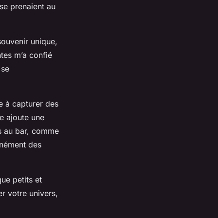
 se prenaient au
 souvenir unique,
tes m’a confié
 se
e à capturer des
e ajoute une
ns au bar, comme
tanément des
ue petits et
r votre univers,