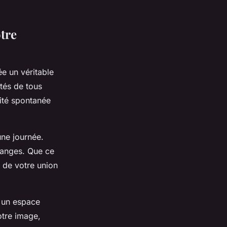
tre
ée un véritable
ités de tous
ité spontanée
une journée.
changes. Que ce
e de votre union
s un espace
otre image,