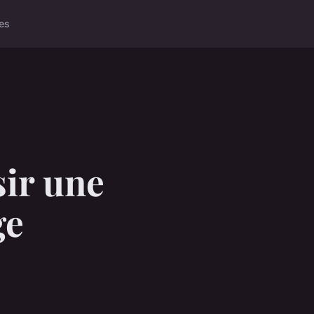
es
sir une
ge