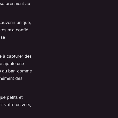
 se prenaient au
 souvenir unique,
tes m’a confié
 se
e à capturer des
e ajoute une
ns au bar, comme
tanément des
ue petits et
r votre univers,