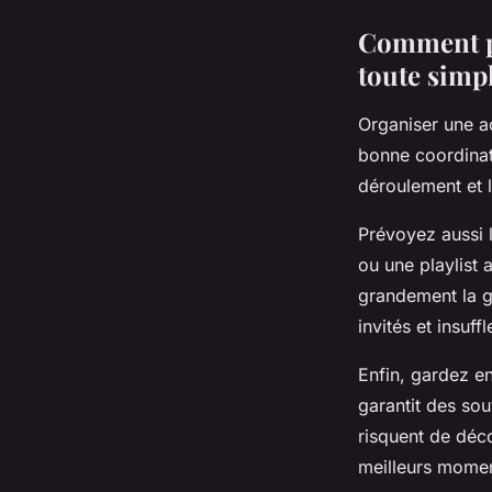
Comment pr
toute simpl
Organiser une ac
bonne coordinat
déroulement et l
Prévoyez aussi l
ou une playlist 
grandement la ge
invités et insuff
Enfin, gardez en
garantit des sou
risquent de déc
meilleurs momen