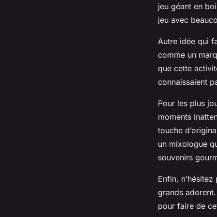
jeu géant en boi
jeu avec beauco
Autre idée qui f
comme un marque
que cette activi
connaissaient pa
Pour les plus jo
moments inatten
touche d’origina
un mixologue qui
souvenirs gour
Enfin, n’hésitez
grands adorent. 
pour faire de c