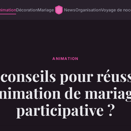
nimation
Décoration
Mariage
News
Organisation
Voyage de noc
ANIMATION
conseils pour réus
nimation de maria
participative ?