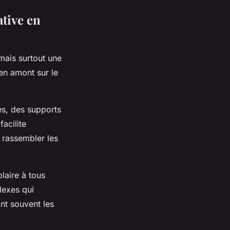
ative en
mais surtout une
en amont sur le
es, des supports
acilite
r rassembler les
laire à tous
lexes qui
nt souvent les