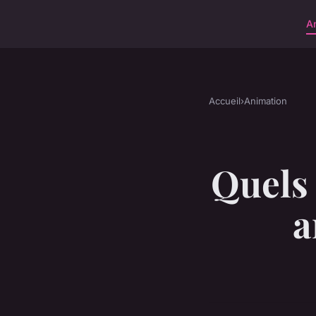
A
Accueil
›
Animation
Quels 
a