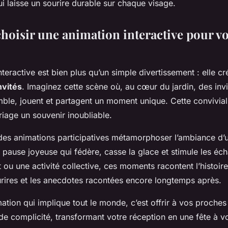
ui laisse un sourire durable sur chaque visage.
hoisir une animation interactive pour vo
teractive est bien plus qu’un simple divertissement : elle cr
nvités
. Imaginez cette scène où, au cœur du jardin, des inv
mble, jouent et partagent un moment unique. Cette convivial
riage un souvenir inoubliable.
 des animations participatives métamorphoser l’ambiance d’
e pause joyeuse qui fédère, casse la glace et stimule les é
t ou une activité collective, ces moments racontent l’histoir
ourires et les anecdotes racontées encore longtemps après.
ation qui implique tout le monde, c’est offrir à vos proche
de complicité, transformant votre réception en une fête à v