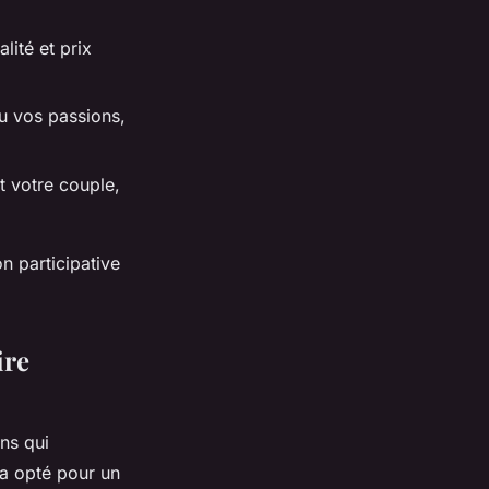
lité et prix
ou vos passions,
t votre couple,
on participative
ire
ns qui
 a opté pour un