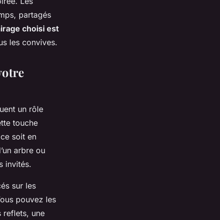
irée. Les
emps, partagés
airage choisi est
us les convives.
votre
uent un rôle
tte touche
 ce soit en
d’un arbre ou
 invités.
és sur les
 Vous pouvez les
 reflets, une