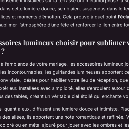
ieusement installées sur la terrasse ont métamorphosé la so
s dans cette lumière douce, semblaient suspendus dans le t
plices et moments d’émotion. Cela prouve à quel point
l’écl
ublimer l’atmosphère d’une fête et renforcer le lien entre to
ssoires lumineux choisir pour sublimer 
 ?
 à l’ambiance de votre mariage, les accessoires lumineux jo
les incontournables, les guirlandes lumineuses apportent ce
onviviale, idéales pour habiller votre lieu de réception, que
xtérieur. Installées avec simplicité, elles s’enroulent autour 
us des tables, créant un véritable ciel étoilé qui enchante vos
 quant à eux, diffusent une lumière douce et intimiste. Plac
g des allées, ils apportent une note romantique et raffinée.
 coloré ou en métal ajouré pour jouer avec les ombres et les