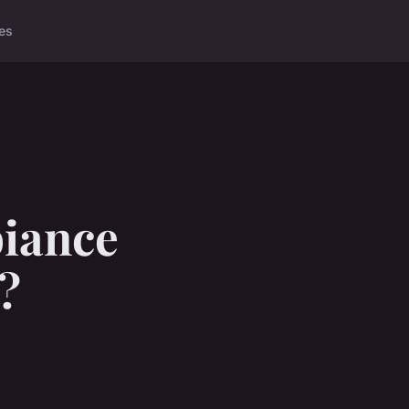
es
iance
?