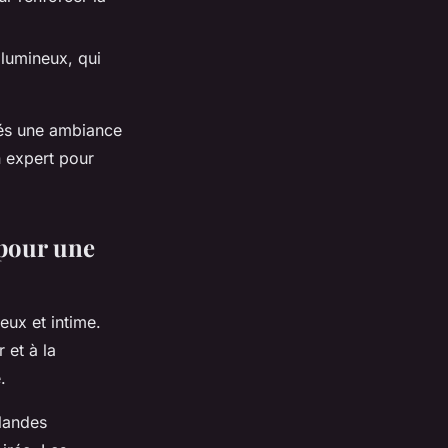
 lumineux, qui
tés une ambiance
n expert pour
 pour une
eux et intime.
 et à la
.
landes