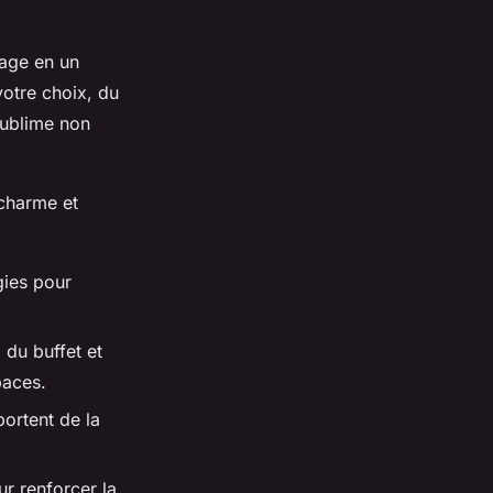
age en un
votre choix, du
sublime non
 charme et
gies pour
 du buffet et
paces.
ortent de la
r renforcer la