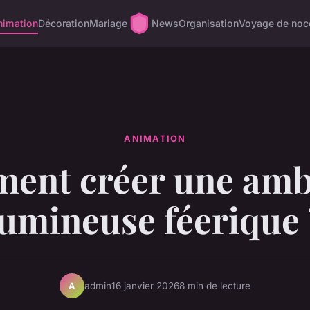
nimation
Décoration
Mariage
News
Organisation
Voyage de noc
ANIMATION
ent créer une amb
lumineuse féerique 
admin
16 janvier 2026
8 min de lecture
A