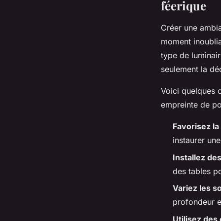
féerique
Créer une ambia
moment inoubliab
type de luminair
seulement la déc
Voici quelques 
empreinte de po
Favorisez la
instaurer un
Installez de
des tables po
Variez les 
profondeur et
Utilisez des