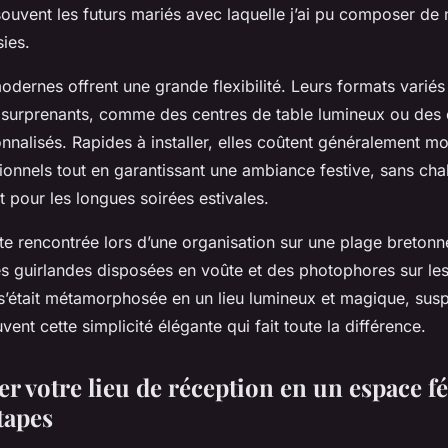
 souvent les futurs mariés avec laquelle j’ai pu composer d
ies.
odernes offrent une grande flexibilité. Leurs formats varié
s surprenants, comme des centres de table lumineux ou des
nnalisés. Rapides à installer, elles coûtent généralement mo
tionnels tout en garantissant une ambiance festive, sans cha
it pour les longues soirées estivales.
nte rencontrée lors d’une organisation sur une plage bretonn
s guirlandes disposées en voûte et des photophores sur les 
 s’était métamorphosée en un lieu lumineux et magique, sus
vent cette simplicité élégante qui fait toute la différence.
r votre lieu de réception en un espace f
tapes