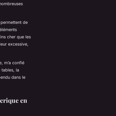
e nombreuses
s permettent de
 éléments
ins cher que les
leur excessive,
e, m’a confié
tables, la
pendu dans le
éerique en