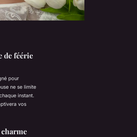
de féérie
gné pour
euse ne se limite
 chaque instant.
aptivera vos
e charme