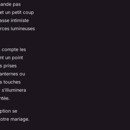
mande pas
et un petit coup
asse intimiste
ources lumineuses
en compte les
nt un point
s prises
lanternes ou
es touches
s’illuminera
ntée.
ption se
votre mariage.