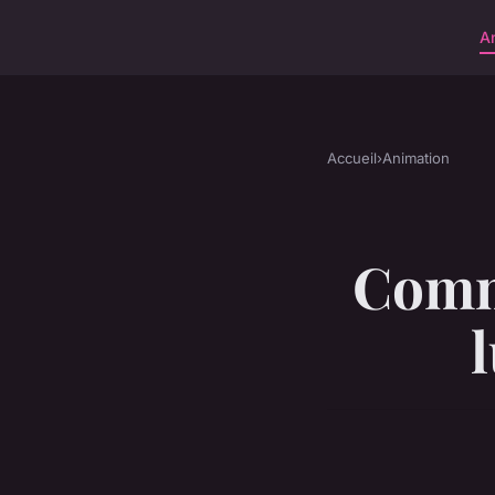
A
Accueil
›
Animation
Comm