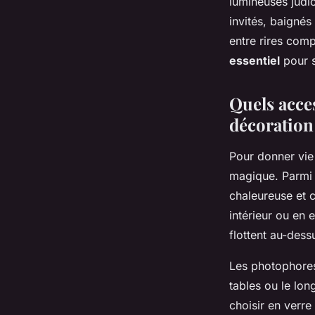
lumineuses judic
invités, baigné
entre rires com
essentiel
pour s
Quels acce
décoration
Pour donner vie
magique. Parmi 
chaleureuse et c
intérieur ou en e
flottent au-dess
Les photophores,
tables ou le lon
choisir en verre