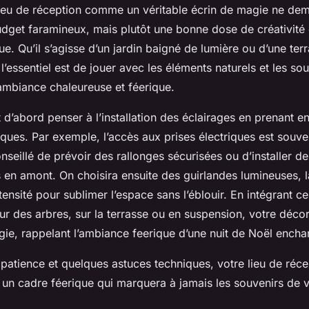
lieu de réception comme un véritable écrin de magie ne de
dget faramineux, mais plutôt une bonne dose de créativité 
e. Qu’il s’agisse d’un jardin baigné de lumière ou d’une terr
 l’essentiel est de jouer avec les éléments naturels et les s
ambiance chaleureuse et féerique.
ut d’abord penser à l’installation des éclairages en prenant 
iques. Par exemple, l’accès aux prises électriques est souve
conseillé de prévoir des rallonges sécurisées ou d’installer de
 en amont. On choisira ensuite des guirlandes lumineuses, 
ntensité pour sublimer l’espace sans l’éblouir. En intégrant c
r des arbres, sur la terrasse ou en suspension, votre décor 
ie, rappelant l’ambiance feerique d’une nuit de Noël encha
patience et quelques astuces techniques, votre lieu de réce
 un cadre féerique qui marquera à jamais les souvenirs de 